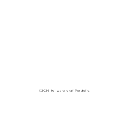
価値を――
ヒアリングをもとにひとつづつ内容を整理しながら、
一社ごとに最適な形をご提案。
要件が固まっていない段階から伴走いたします。
まずはお気軽にご連絡ください。
オンラインでのご相談も随時承り中
お問い合わせ・ご相談
©2026 fujiwara-graf Portfolio.