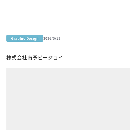
Portfolio site
Graphic Design
2026/5/12
媛からすみ ミニリーフレット
株式会社南予ビージョイ