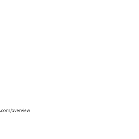
ABOUT
SERVICE
FLO
たブランド特設サイト制作
r.com/overview