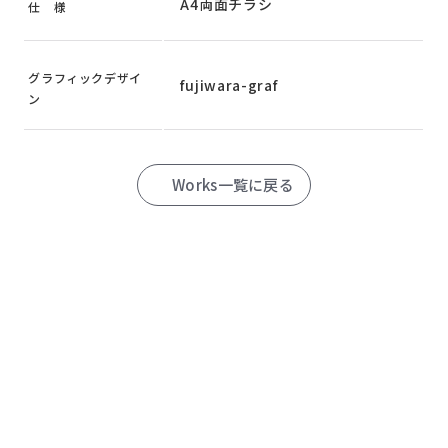
A4両面チラシ
仕 様
グラフィックデザイ
fujiwara-graf
ン
Works一覧に戻る
CONTACT US
見積もり以上の
価値を――
ヒアリングをもとにひとつづつ内容を整理しながら、