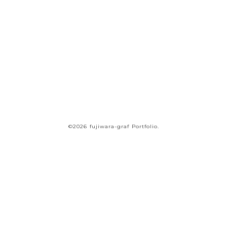
一社ごとに最適な形をご提案。
要件が固まっていない段階から伴走いたします。
まずはお気軽にご連絡ください。
オンラインでのご相談も随時承り中
お問い合わせ・ご相談
©2026 fujiwara-graf Portfolio.