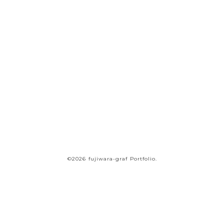
価値を――
ヒアリングをもとにひとつづつ内容を整理しながら、
一社ごとに最適な形をご提案。
要件が固まっていない段階から伴走いたします。
まずはお気軽にご連絡ください。
オンラインでのご相談も随時承り中
お問い合わせ・ご相談
©2026 fujiwara-graf Portfolio.